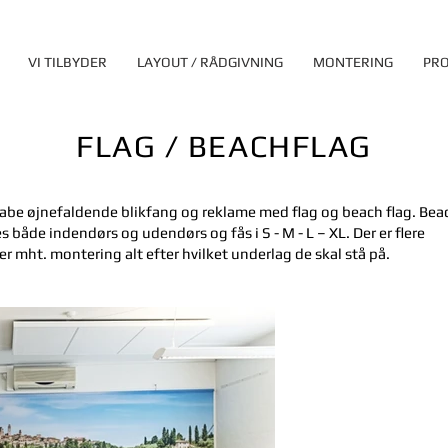
VI TILBYDER
LAYOUT / RÅDGIVNING
MONTERING
PRO
FLAG / BEACHFLAG
abe øjnefaldende blikfang og reklame med flag og beach flag. Beac
 både indendørs og udendørs og fås i S - M - L – XL. Der er flere
r mht. montering alt efter hvilket underlag de skal stå på.