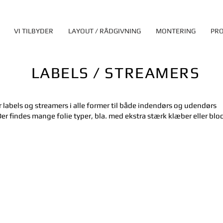
VI TILBYDER
LAYOUT / RÅDGIVNING
MONTERING
PRO
LABELS / STREAMERS
er labels og streamers i alle former til både indendørs og udendørs
Der findes mange folie typer, bla. med ekstra stærk klæber eller blo