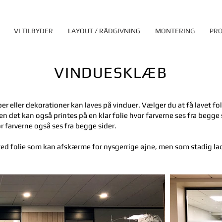
VI TILBYDER
LAYOUT / RÅDGIVNING
MONTERING
PRO
VINDUESKLÆB
er eller dekorationer kan laves på vinduer. Vælger du at få lavet fo
n det kan også printes på en klar folie hvor farverne ses fra begge 
 farverne også ses fra begge sider.
sted folie som kan afskærme for nysgerrige øjne, men som stadig la