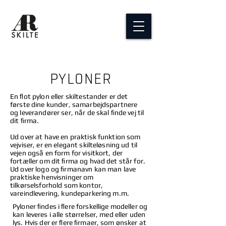
PYLONER
En ﬂot pylon eller skiltestander er det
første dine kunder, samarbejdspartnere
og leverandører ser, når de skal ﬁnde vej til
dit ﬁrma.
Ud over at have en praktisk funktion som
vejviser, er en elegant skilteløsning ud til
vejen også en form for visitkort, der
fortæller om dit ﬁrma og hvad det står for.
Ud over logo og ﬁrmanavn kan man lave
praktiske henvisninger om
tilkørselsforhold som kontor,
vareindlevering, kundeparkering m.m.
Pyloner ﬁndes i ﬂere forskellige modeller og
kan leveres i alle størrelser, med eller uden
lys. Hvis der er ﬂere ﬁrmaer, som ønsker at